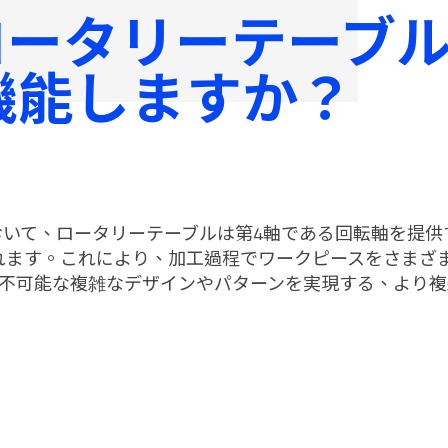
ロータリーテーブ
ブル生産システム
げんそくき
機能しますか？
おいて、ロータリーテーブルは第4軸である回転軸を提供
れます。これにより、加工過程でワークピースをさまざ
は不可能な複雑なデザインやパターンを実現する、より複