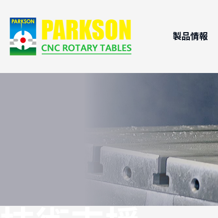
製品情報
CNCロ
応用分
ローラカ
技術支
CNC傾
横式CN
パレット
油圧イン
B軸ヘッ
ステンレス
DDモータ