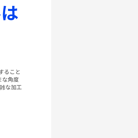
ルは
すること
まな角度
雑な加工