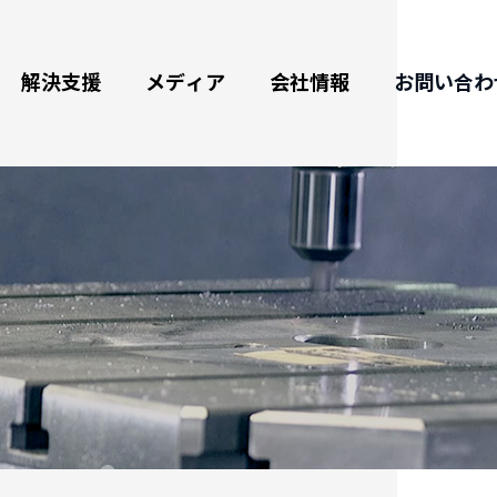
解決支援
メディア
会社情報
お問い合わ
ータリーテーブル
最新情報
企業情報
航空宇宙産業の加工及び応用
野
ム式ロータリーテーブル
展示会情報
認証、各種受賞＆沿革
グリーンエネルギー及び応用
援
斜ロータリーテーブル
動画紹介
品質保証
自転車、電気自動車、自動車、
船舶部品加工
Cロータリーテーブル
カタログダウンロード
海外代理拠点
３Cハイテク産業、半導体部品
工作機械部品加工
自動交換システム
ブログ
医療産業
デックステーブル
バーチャル展示会
自動化部品加工
日用品製造分野
ド
浸水式CNCロータリーテーブル(EDM用)
式CNC ロータリーテーブル