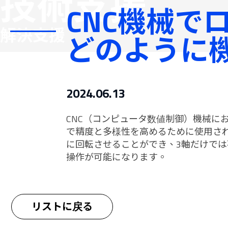
技術支援
CNC機械で
フレキシ
解決支援
せいみつ
どのように
2024.06.13
CNC（コンピュータ数値制御）機械に
で精度と多様性を高めるために使用さ
に回転させることができ、3軸だけで
操作が可能になります。
リストに戻る