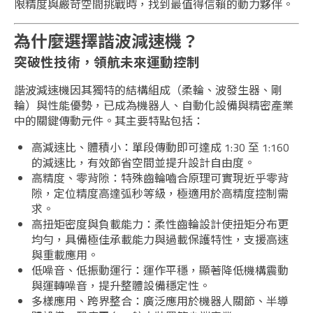
限精度與嚴苛空間挑戰時，找到最值得信賴的動力夥伴。
為什麼選擇諧波減速機？
突破性技術，領航未來運動控制
諧波減速機因其獨特的結構組成（柔輪、波發生器、剛
輪）與性能優勢，已成為機器人、自動化設備與精密產業
中的關鍵傳動元件。其主要特點包括：
高減速比、體積小：單段傳動即可達成 1:30 至 1:160
的減速比，有效節省空間並提升設計自由度。
高精度、零背隙：特殊齒輪嚙合原理可實現近乎零背
隙，定位精度高達弧秒等級，極適用於高精度控制需
求。
高扭矩密度與負載能力：柔性齒輪設計使扭矩分布更
均勻，具備極佳承載能力與過載保護特性，支援高速
與重載應用。
低噪音、低振動運行：運作平穩，顯著降低機構震動
與運轉噪音，提升整體設備穩定性。
多樣應用、跨界整合：廣泛應用於機器人關節、半導