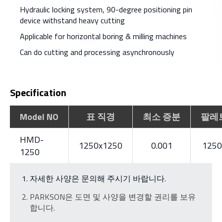
Hydraulic locking system, 90-degree positioning pin
device withstand heavy cutting
Applicable for horizontal boring & milling machines
Can do cutting and processing asynchronously
Specification
Model NO
표 직경
최소 증분
팔레
HMD-
1250x1250
0.001
1250
1250
자세한 사양은 문의해 주시기 바랍니다.
PARKSON은 도면 및 사양을 변경할 권리를 보유
합니다.