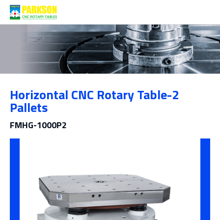
제품소개
Horizontal CNC Rotary Table-2
범주
Pallets
FMHG-1000P2