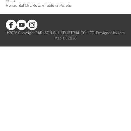
Horizontal CNC Rotary Table-2 Pallets
©2026 Copyright PARKSON WU INDUSTRIAL CO., LTD.
Designed
by Lets
Media
EZB2B