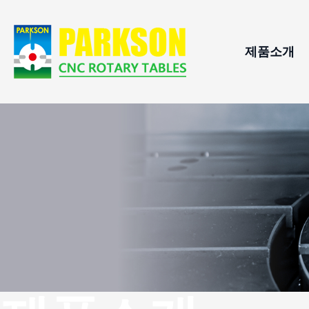
제품소개
CNC 회전
적용분
롤러 캠 
지원하
CNC 틸팅
수평형 C
자동 팔레
유압 인덱
스윙 스핀
CNC 회전
직결 구동