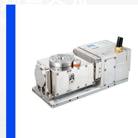
제품소개
유연 생산 
범주
정밀 감속