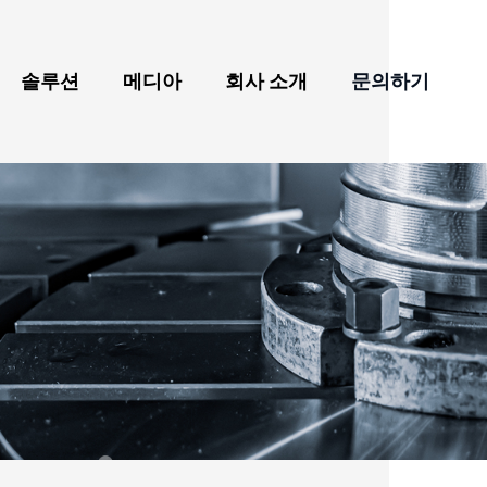
솔루션
메디아
회사 소개
문의하기
 테이블 및 심압대
최신 뉴스
회사 소개
항공우주 가공 및 응용
야
회전 테이블
전시회
수상 및 주요 성과
산업
다
녹색 에너지 기계의 가
 회전 테이블
동영상
품질
공 및 응용
NC 회전 테이블
브로셔
글로벌 네트워크
자전거, 전기 자동차, 자
동차 및 선박 부품 가공
트 교체기
블로그
산업
3C 첨단 산업, 반도체 부
스 테이블
가상 쇼룸
품
들 헤드
공작기계 부품 가공 산
업
 테이블 (스테인리스 스틸) - 방전 가공용
의료 산업
 고속 회전 테이블
자동화 부품 가공 산업