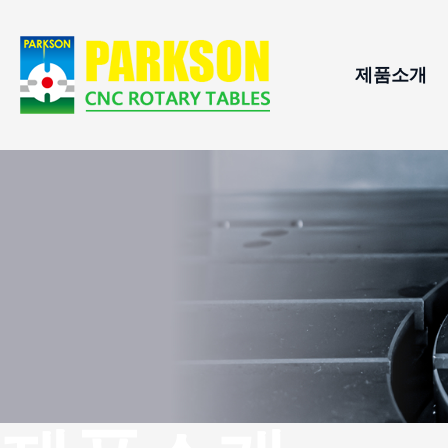
제품소개
CNC 회전
적용분
롤러 캠 
지원하
CNC 틸팅
수평형 C
자동 팔레
유압 인덱
스윙 스핀
CNC 회전
직결 구동