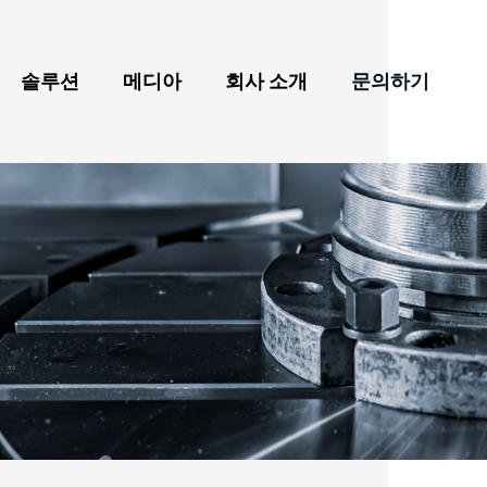
솔루션
메디아
회사 소개
문의하기
 테이블 및 심압대
최신 뉴스
회사 소개
항공우주 가공 및 응용
야
회전 테이블
전시회
수상 및 주요 성과
산업
다
녹색 에너지 기계의 가
 회전 테이블
동영상
품질
공 및 응용
NC 회전 테이블
브로셔
글로벌 네트워크
자전거, 전기 자동차, 자
동차 및 선박 부품 가공
트 교체기
블로그
산업
3C 첨단 산업, 반도체 부
스 테이블
가상 쇼룸
품
들 헤드
공작기계 부품 가공 산
업
 테이블 (스테인리스 스틸) - 방전 가공용
의료 산업
 고속 회전 테이블
자동화 부품 가공 산업