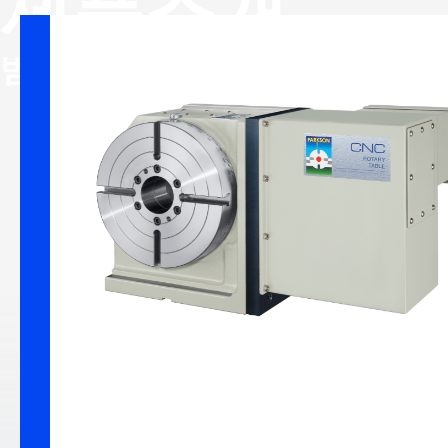
제품소개
유연 생산 
범주
정밀 감속