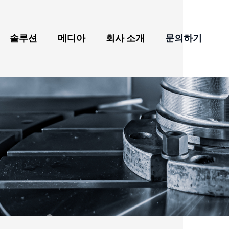
솔루션
메디아
회사 소개
문의하기
 테이블 및 심압대
최신 뉴스
회사 소개
항공우주 가공 및 응용
야
회전 테이블
전시회
수상 및 주요 성과
산업
다
녹색 에너지 기계의 가
 회전 테이블
동영상
품질
공 및 응용
NC 회전 테이블
브로셔
글로벌 네트워크
자전거, 전기 자동차, 자
동차 및 선박 부품 가공
트 교체기
블로그
산업
3C 첨단 산업, 반도체 부
스 테이블
가상 쇼룸
품
들 헤드
공작기계 부품 가공 산
업
 테이블 (스테인리스 스틸) - 방전 가공용
의료 산업
 고속 회전 테이블
자동화 부품 가공 산업