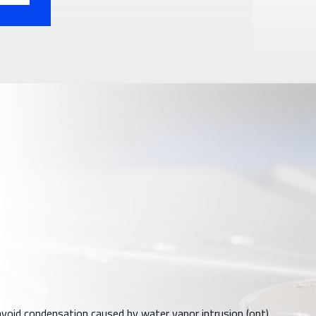
o avoid condensation caused by water vapor intrusion (opt)