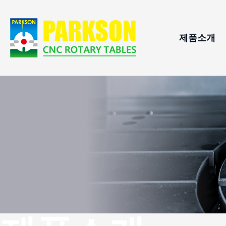
제품소개
CNC 회전
적용분
롤러 캠 
지원하
CNC 틸팅
수평형 C
자동 팔레
유압 인덱
스윙 스핀
CNC 회전
직결 구동