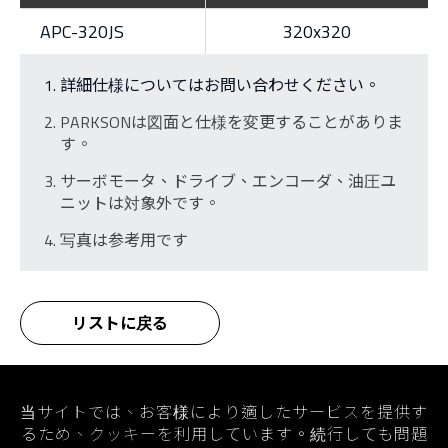
APC-320JS
320x320
詳細仕様についてはお問い合わせください。
PARKSONは図面と仕様を変更することがありま
す。
サーボモータ、ドライブ、エンコーダ、油圧ユ
ニットは対象外です。
写真は参考用です
リストに戻る
ホーム
製品情報
パレット自動交換システム
当サイトでは、お客様により適したサービスを提供す
横式APCシリーズ/ パレット自動交換システム
るため、クッキーを利用しています。続行しても問題
横式パレット自動交換システム