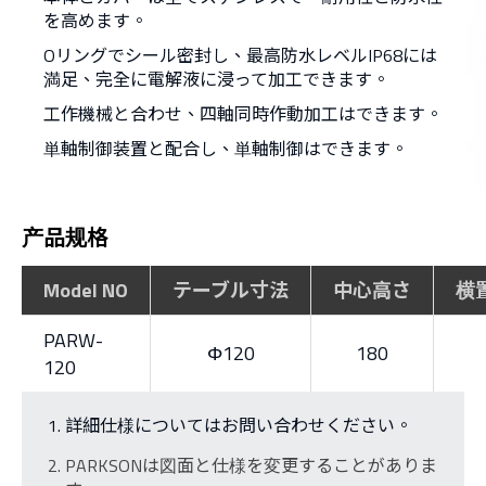
を高めます。
Oリングでシール密封し、最高防水レベルIP68には
満足、完全に電解液に浸って加工できます。
工作機械と合わせ、四軸同時作動加工はできます。
単軸制御装置と配合し、単軸制御はできます。
产品规格
Model NO
テーブル寸法
中心高さ
横
PARW-
Φ120
180
120
詳細仕様についてはお問い合わせください。
PARKSONは図面と仕様を変更することがありま