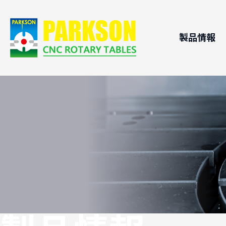
製品情報
CNCロ
応用分
ローラカ
技術支
CNC傾
横式CN
パレット
油圧イン
B軸ヘッ
ステンレス
DDモータ