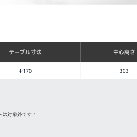
テーブル寸法
中心高さ
Φ170
363
トは対象外です。