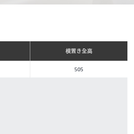
横置き全高
505