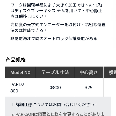
ワークは回転半径により大きく加工でき、A、C軸
はディスクブレーキシス テムを用いて、中心静止
点は偏移しにくい。
高精度の光学式エンコーダーを取付け、精密な位置
決めは達成できる。
非常電源オフ時のオートロック保護機能がある。
产品规格
Model NO
テーブル寸法
中心高さ
横
PARD2-
Φ800
325
800
詳細仕様についてはお問い合わせください。
PARKSONは図面と仕様を変更することがありま