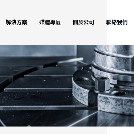
解決方案
媒體專區
關於公司
聯絡我們
數控分度盤
最新訊息
公司介紹
航太加工及應用
域
分度盤
展覽訊息
獎項與里程碑
綠色能源及應用
援
腦數控雙軸分度盤
影音專區
品質
自行車、電動車、汽車、船
舶零件加工
腦數控臥式旋轉工作台
電子型錄
全球代理
3C產業、半導體零件
工具機零件加工
工作台
部落格
醫療產業
分度盤
虛擬展廳
自動化零件加工
日用品製造領域
水式電腦分度盤(放電加工用、火花機)
直驅高速旋轉工作台