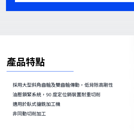
產品特點
採用大型斜角齒輪及雙齒輪傳動，低背隙高剛性
油壓鎖緊系統，90 度定位銷裝置耐重切削
適用於臥式搪銑加工機
非同動切削加工