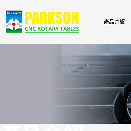
產品介紹
CNC電腦
應用領
滾子凸輪
技術支
CNC電
CNC電
自動交換
精密油壓
搖擺頭
不鏽鋼浸
DD馬達