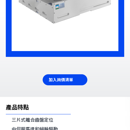
加入詢價清單
產品特點
三片式離合齒盤定位
由伺服馬達和蝸輪驅動