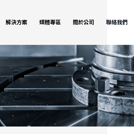
解決方案
媒體專區
關於公司
聯絡我們
數控分度盤
最新訊息
公司介紹
航太加工及應用
域
分度盤
展覽訊息
獎項與里程碑
綠色能源及應用
援
腦數控雙軸分度盤
影音專區
品質
自行車、電動車、汽車、船
舶零件加工
腦數控臥式旋轉工作台
電子型錄
全球代理
3C產業、半導體零件
工具機零件加工
工作台
部落格
醫療產業
分度盤
虛擬展廳
自動化零件加工
日用品製造領域
水式電腦分度盤(放電加工用、火花機)
直驅高速旋轉工作台