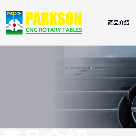
產品介紹
CNC電腦
應用領
滾子凸輪
技術支
CNC電
CNC電
自動交換
精密油壓
搖擺頭
不鏽鋼浸
DD馬達