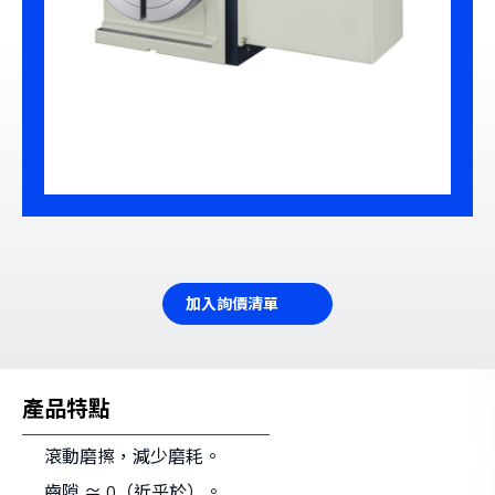
加入詢價清單
產品特點
滾動磨擦，減少磨耗。
齒隙 ≃ 0（近乎於）。