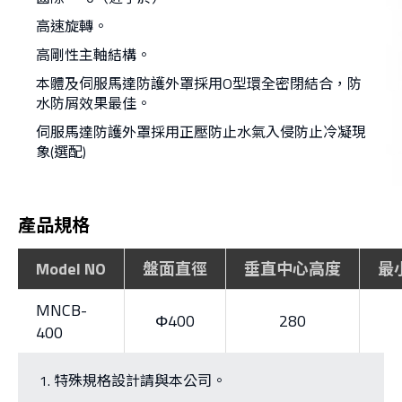
高速旋轉。
高剛性主軸結構。
本體及伺服馬達防護外罩採用O型環全密閉結合，防
水防屑效果最佳。
伺服馬達防護外罩採用正壓防止水氣入侵防止冷凝現
象(選配)
產品規格
Model NO
盤面直徑
垂直中心高度
最
MNCB-
Φ400
280
400
特殊規格設計請與本公司。