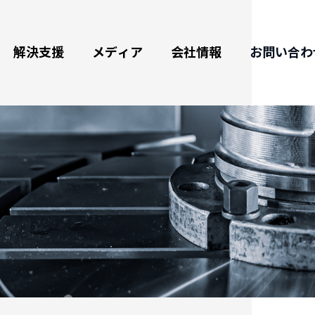
解決支援
メディア
会社情報
お問い合わ
ータリーテーブル
最新情報
企業情報
航空宇宙産業の加工及び応用
野
ム式ロータリーテーブル
展示会情報
認証、各種受賞＆沿革
グリーンエネルギー及び応用
援
斜ロータリーテーブル
動画紹介
品質保証
自転車、電気自動車、自動車、
船舶部品加工
Cロータリーテーブル
カタログダウンロード
海外代理拠点
３Cハイテク産業、半導体部品
工作機械部品加工
自動交換システム
ブログ
医療産業
デックステーブル
バーチャル展示会
自動化部品加工
日用品製造分野
ド
浸水式CNCロータリーテーブル(EDM用)
式CNC ロータリーテーブル