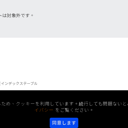
トは対象外です。
圧インデックステーブル
るため、クッキーを利用しています。続行しても問題ないと
情報
解決支援
メディア
会社情報
お問
イバシー
をご覧ください。
同意します
yright PARKSON WU INDUSTRIAL CO., LTD.
Designed
by Lets Media
EZB2B