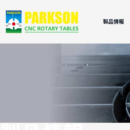
製品情報
CNCロ
応用分
ローラカ
技術支
CNC傾
横式CN
パレット
油圧イン
B軸ヘッ
ステンレス
DDモータ