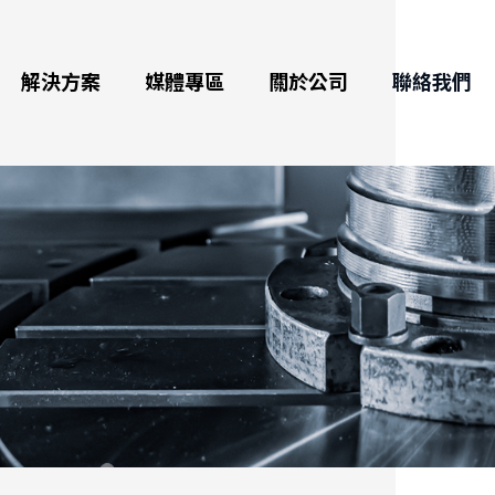
解決方案
媒體專區
關於公司
聯絡我們
數控分度盤
最新訊息
公司介紹
航太加工及應用
域
分度盤
展覽訊息
獎項與里程碑
綠色能源及應用
援
腦數控雙軸分度盤
影音專區
品質
自行車、電動車、汽車、船
舶零件加工
腦數控臥式旋轉工作台
電子型錄
全球代理
3C產業、半導體零件
工具機零件加工
工作台
部落格
醫療產業
分度盤
虛擬展廳
自動化零件加工
日用品製造領域
水式電腦分度盤(放電加工用、火花機)
直驅高速旋轉工作台