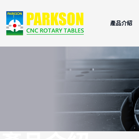
產品介紹
CNC電腦
應用領
滾子凸輪
技術支
CNC電
CNC電
自動交換
精密油壓
搖擺頭
不鏽鋼浸
DD馬達