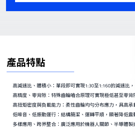
產品特點
高減速比、體積小：單段即可實現1:30至1:160的減速
高精度、零背隙：特殊齒輪嚙合原理可實現極低甚至零背
高扭矩密度與負載能力：柔性齒輪均勻分布應力，具高承
低噪音、低振動運行：結構簡潔、運轉平順，顯著降低震
多樣應用、跨界整合：廣泛應用於機器人關節、半導體製