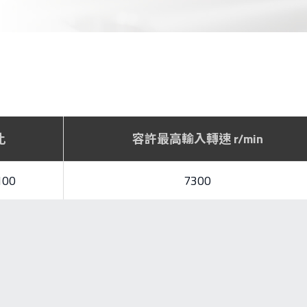
比
容許最高輸入轉速 r/min
100
7300